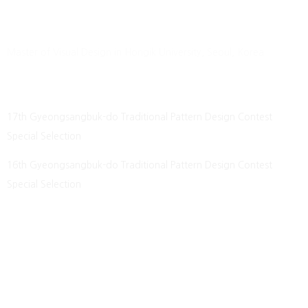
Education
Master of Visual Design in Hongik University, Seoul, Korea
Awards
17th Gyeongsangbuk-do Traditional Pattern Design Contest
Special Selection
16th Gyeongsangbuk-do Traditional Pattern Design Contest
Special Selection
Exhibitions
2022 Klampgallery Seoul Group Exhibition, Korea
2022 Gallery One, Wonju, Korea