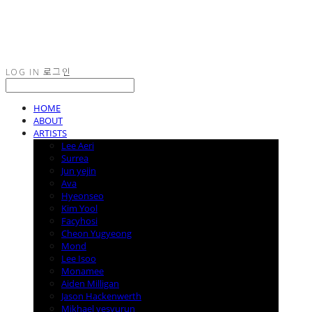
LOG IN
로그인
HOME
ABOUT
ARTISTS
Lee Aeri
Surrea
Jun yejin
Ava
Hyeonseo
Kim Yool
Facyhosi
Cheon Yugyeong
Mond
Lee Isoo
Monamee
Aiden Milligan
Jason Hackenwerth
Mikhael yesyurun