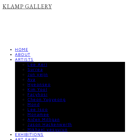
KLAMP GALLERY
HOME
ABOUT
ARTISTS
Lee Aeri
Surrea
Jun yejin
Ava
Hyeonseo
Kim Yool
Facyhosi
Cheon Yugyeong
Mond
Lee Isoo
Monamee
Aiden Milligan
Jason Hackenwerth
Mikhael yesyurun
EXHIBITIONS
ART FAIRS