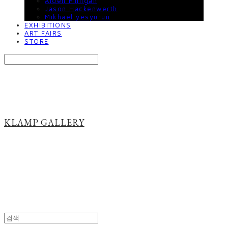
Aiden Milligan
Jason Hackenwerth
Mikhael yesyurun
EXHIBITIONS
ART FAIRS
STORE
Search
검색
Log In
로그인
Cart
장바구니
KLAMP GALLERY