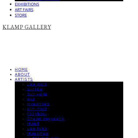
EXHIBITIONS
ART FAIRS
STORE
KLAMP GALLERY
HOME
ABOUT
ARTISTS
Lee Aeri
Surrea
Jun yejin
Ava
Hyeonseo
Kim Yool
Facyhosi
Cheon Yugyeong
Mond
Lee Isoo
Monamee