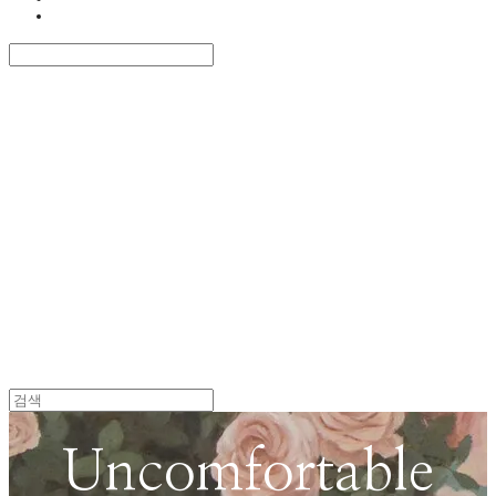
STORE
Search
검색
Log In
로그인
Cart
장바구니
KLAMP GALLERY
Uncomfortable