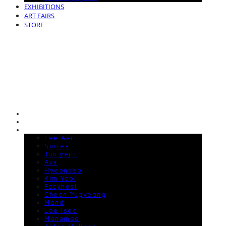
EXHIBITIONS
ART FAIRS
STORE
KLAMP GALLERY
HOME
ABOUT
ARTISTS
Lee Aeri
Surrea
Jun yejin
Ava
Hyeonseo
Kim Yool
Facyhosi
Cheon Yugyeong
Mond
Lee Isoo
Monamee