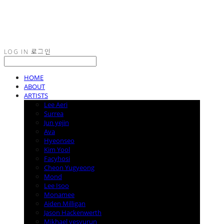
LOG IN
로그인
HOME
ABOUT
ARTISTS
Lee Aeri
Surrea
Jun yejin
Ava
Hyeonseo
Kim Yool
Facyhosi
Cheon Yugyeong
Mond
Lee Isoo
Monamee
Aiden Milligan
Jason Hackenwerth
Mikhael yesyurun