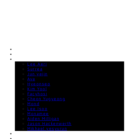
KLAMP GALLERY
HOME
ABOUT
ARTISTS
Lee Aeri
Surrea
Jun yejin
Ava
Hyeonseo
Kim Yool
Facyhosi
Cheon Yugyeong
Mond
Lee Isoo
Monamee
Aiden Milligan
Jason Hackenwerth
Mikhael yesyurun
EXHIBITIONS
ART FAIRS